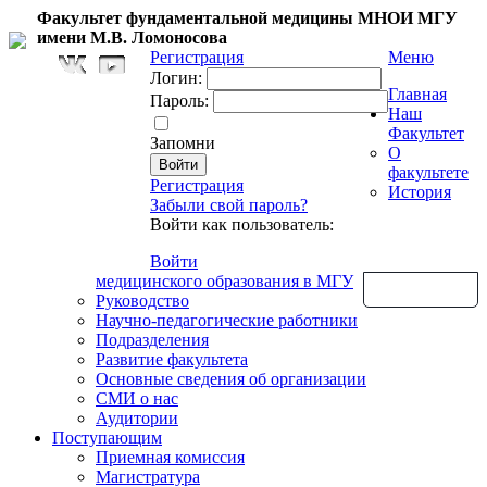
Факультет фундаментальной медицины МНОИ МГУ
имени М.В. Ломоносова
Регистрация
Меню
Логин:
Главная
Пароль:
Наш
Факультет
Запомни
О
факультете
Регистрация
История
Забыли свой пароль?
Войти как пользователь:
Войти
медицинского образования в МГУ
Обратная связь
Руководство
Научно-педагогические работники
Подразделения
Развитие факультета
Основные сведения об организации
СМИ о нас
Аудитории
Поступающим
Приемная комиссия
Магистратура