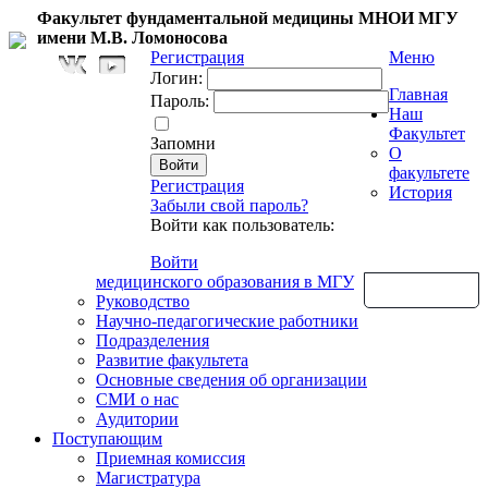
Факультет фундаментальной медицины МНОИ МГУ
имени М.В. Ломоносова
Регистрация
Меню
Логин:
Главная
Пароль:
Наш
Факультет
Запомни
О
факультете
Регистрация
История
Забыли свой пароль?
Войти как пользователь:
Войти
медицинского образования в МГУ
Обратная связь
Руководство
Научно-педагогические работники
Подразделения
Развитие факультета
Основные сведения об организации
СМИ о нас
Аудитории
Поступающим
Приемная комиссия
Магистратура