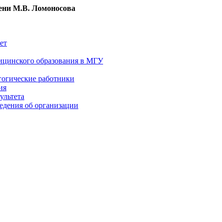
ни М.В. Ломоносова
ет
ицинского образования в МГУ
гогические работники
ия
ультета
едения об организации