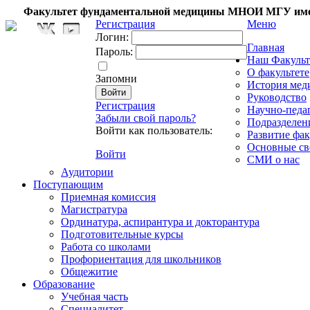
Факультет фундаментальной медицины МНОИ МГУ име
Регистрация
Меню
Логин:
Главная
Пароль:
Наш Факульт
О факультете
Запомни
История мед
Руководство
Регистрация
Научно-педа
Забыли свой пароль?
Подразделен
Войти как пользователь:
Развитие фак
Основные св
Войти
СМИ о нас
Аудитории
Поступающим
Приемная комиссия
Магистратура
Ординатура, аспирантура и докторантура
Подготовительные курсы
Работа со школами
Профориентация для школьников
Общежитие
Образование
Учебная часть
Специалитет