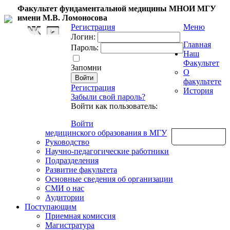
Факультет фундаментальной медицины МНОИ МГУ
имени М.В. Ломоносова
Регистрация
Меню
Логин:
Главная
Пароль:
Наш
Факультет
Запомни
О
факультете
Регистрация
История
Забыли свой пароль?
Войти как пользователь:
Войти
медицинского образования в МГУ
Обратная связь
Руководство
Научно-педагогические работники
Подразделения
Развитие факультета
Основные сведения об организации
СМИ о нас
Аудитории
Поступающим
Приемная комиссия
Магистратура