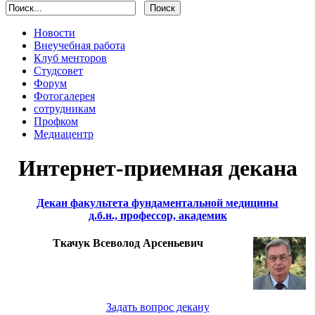
Новости
Внеучебная работа
Клуб менторов
Студсовет
Форум
Фотогалерея
сотрудникам
Профком
Медиацентр
Интернет-приемная декана
Декан факультета фундаментальной медицины
д.б.н., профессор, академик
Ткачук Всеволод Арсеньевич
Задать вопрос декану