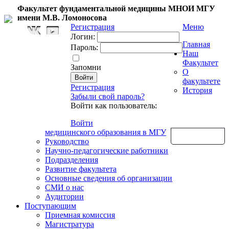
Факультет фундаментальной медицины МНОИ МГУ
имени М.В. Ломоносова
Регистрация
Меню
Логин:
Главная
Пароль:
Наш
Факультет
Запомни
О
факультете
Регистрация
История
Забыли свой пароль?
Войти как пользователь:
Войти
медицинского образования в МГУ
Обратная связь
Руководство
Научно-педагогические работники
Подразделения
Развитие факультета
Основные сведения об организации
СМИ о нас
Аудитории
Поступающим
Приемная комиссия
Магистратура