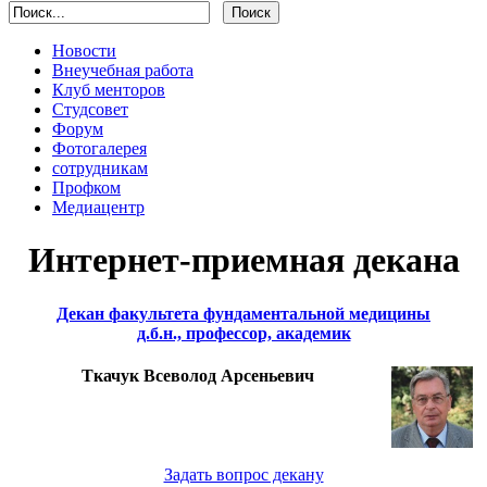
Новости
Внеучебная работа
Клуб менторов
Студсовет
Форум
Фотогалерея
сотрудникам
Профком
Медиацентр
Интернет-приемная декана
Декан факультета фундаментальной медицины
д.б.н., профессор, академик
Ткачук Всеволод Арсеньевич
Задать вопрос декану