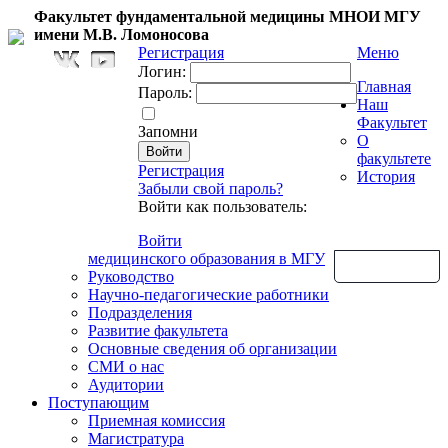
Факультет фундаментальной медицины МНОИ МГУ
имени М.В. Ломоносова
Регистрация
Меню
Логин:
Главная
Пароль:
Наш
Факультет
Запомни
О
факультете
Регистрация
История
Забыли свой пароль?
Войти как пользователь:
Войти
медицинского образования в МГУ
Обратная связь
Руководство
Научно-педагогические работники
Подразделения
Развитие факультета
Основные сведения об организации
СМИ о нас
Аудитории
Поступающим
Приемная комиссия
Магистратура