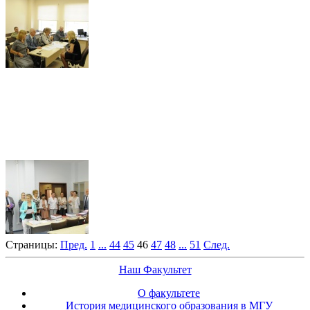
Страницы:
Пред.
1
...
44
45
46
47
48
...
51
След.
Наш Факультет
О факультете
История медицинского образования в МГУ