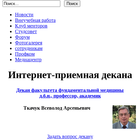
Новости
Внеучебная работа
Клуб менторов
Студсовет
Форум
Фотогалерея
сотрудникам
Профком
Медиацентр
Интернет-приемная декана
Декан факультета фундаментальной медицины
д.б.н., профессор, академик
Ткачук Всеволод Арсеньевич
Задать вопрос декану