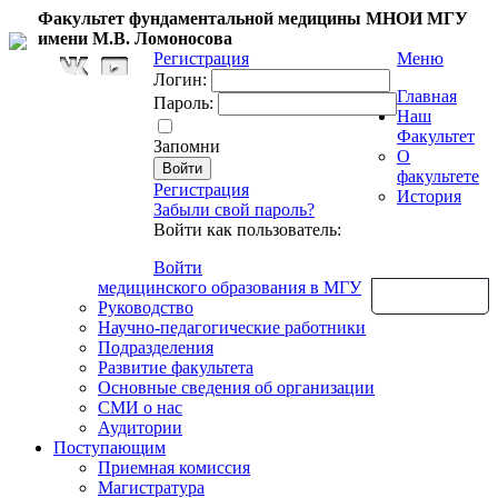
Факультет фундаментальной медицины МНОИ МГУ
имени М.В. Ломоносова
Регистрация
Меню
Логин:
Главная
Пароль:
Наш
Факультет
Запомни
О
факультете
Регистрация
История
Забыли свой пароль?
Войти как пользователь:
Войти
медицинского образования в МГУ
Обратная связь
Руководство
Научно-педагогические работники
Подразделения
Развитие факультета
Основные сведения об организации
СМИ о нас
Аудитории
Поступающим
Приемная комиссия
Магистратура