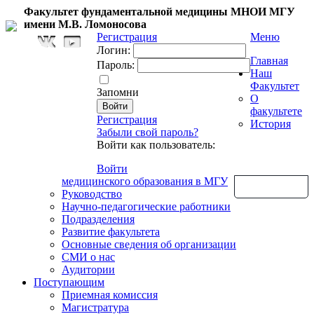
Факультет фундаментальной медицины МНОИ МГУ
имени М.В. Ломоносова
Регистрация
Меню
Логин:
Главная
Пароль:
Наш
Факультет
Запомни
О
факультете
Регистрация
История
Забыли свой пароль?
Войти как пользователь:
Войти
медицинского образования в МГУ
Обратная связь
Руководство
Научно-педагогические работники
Подразделения
Развитие факультета
Основные сведения об организации
СМИ о нас
Аудитории
Поступающим
Приемная комиссия
Магистратура