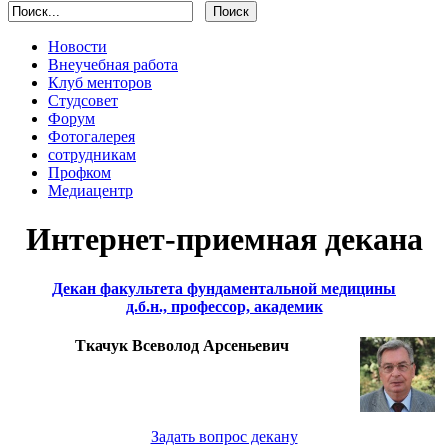
Новости
Внеучебная работа
Клуб менторов
Студсовет
Форум
Фотогалерея
сотрудникам
Профком
Медиацентр
Интернет-приемная декана
Декан факультета фундаментальной медицины
д.б.н., профессор, академик
Ткачук Всеволод Арсеньевич
Задать вопрос декану