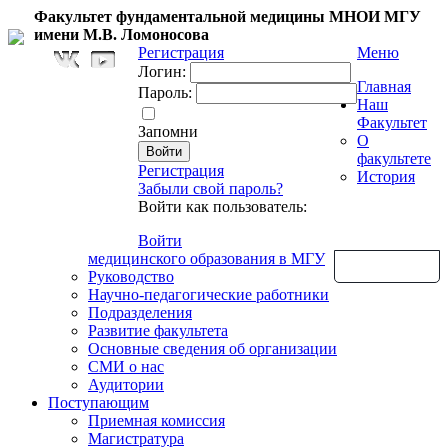
Факультет фундаментальной медицины МНОИ МГУ
имени М.В. Ломоносова
Регистрация
Меню
Логин:
Главная
Пароль:
Наш
Факультет
Запомни
О
факультете
Регистрация
История
Забыли свой пароль?
Войти как пользователь:
Войти
медицинского образования в МГУ
Обратная связь
Руководство
Научно-педагогические работники
Подразделения
Развитие факультета
Основные сведения об организации
СМИ о нас
Аудитории
Поступающим
Приемная комиссия
Магистратура