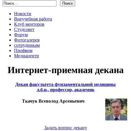
Новости
Внеучебная работа
Клуб менторов
Студсовет
Форум
Фотогалерея
сотрудникам
Профком
Медиацентр
Интернет-приемная декана
Декан факультета фундаментальной медицины
д.б.н., профессор, академик
Ткачук Всеволод Арсеньевич
Задать вопрос декану