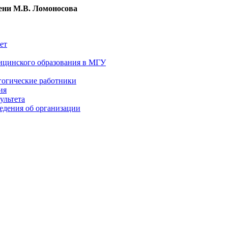
ни М.В. Ломоносова
ет
ицинского образования в МГУ
гогические работники
ия
ультета
едения об организации