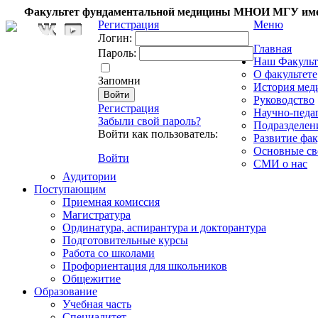
Факультет фундаментальной медицины МНОИ МГУ име
Регистрация
Меню
Логин:
Главная
Пароль:
Наш Факульт
О факультете
Запомни
История мед
Руководство
Регистрация
Научно-педа
Забыли свой пароль?
Подразделен
Войти как пользователь:
Развитие фак
Основные св
Войти
СМИ о нас
Аудитории
Поступающим
Приемная комиссия
Магистратура
Ординатура, аспирантура и докторантура
Подготовительные курсы
Работа со школами
Профориентация для школьников
Общежитие
Образование
Учебная часть
Специалитет