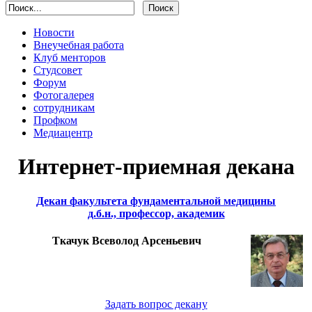
Новости
Внеучебная работа
Клуб менторов
Студсовет
Форум
Фотогалерея
сотрудникам
Профком
Медиацентр
Интернет-приемная декана
Декан факультета фундаментальной медицины
д.б.н., профессор, академик
Ткачук Всеволод Арсеньевич
Задать вопрос декану