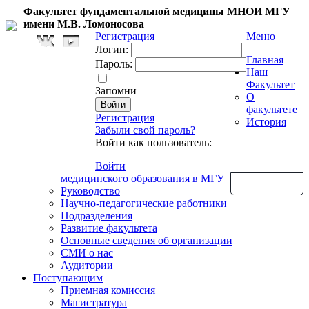
Факультет фундаментальной медицины МНОИ МГУ
имени М.В. Ломоносова
Регистрация
Меню
Логин:
Главная
Пароль:
Наш
Факультет
Запомни
О
факультете
Регистрация
История
Забыли свой пароль?
Войти как пользователь:
Войти
медицинского образования в МГУ
Обратная связь
Руководство
Научно-педагогические работники
Подразделения
Развитие факультета
Основные сведения об организации
СМИ о нас
Аудитории
Поступающим
Приемная комиссия
Магистратура