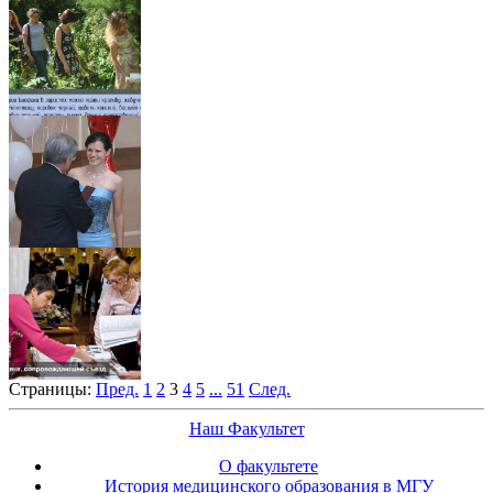
Страницы:
Пред.
1
2
3
4
5
...
51
След.
Наш Факультет
О факультете
История медицинского образования в МГУ