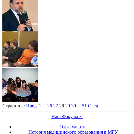
Страницы:
Пред.
1
...
26
27
28
29
30
...
51
След.
Наш Факультет
О факультете
История медицинского образования в МГУ