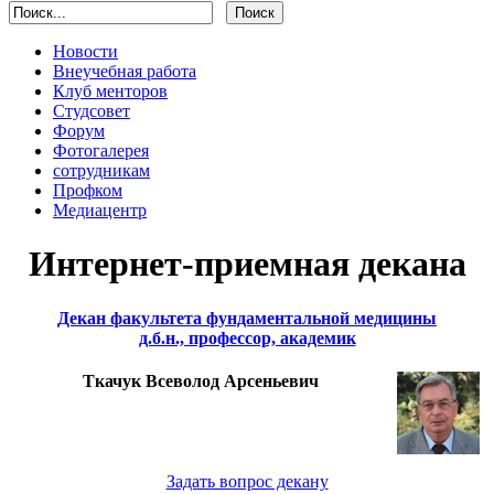
Новости
Внеучебная работа
Клуб менторов
Студсовет
Форум
Фотогалерея
сотрудникам
Профком
Медиацентр
Интернет-приемная декана
Декан факультета фундаментальной медицины
д.б.н., профессор, академик
Ткачук Всеволод Арсеньевич
Задать вопрос декану