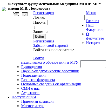
Факультет фундаментальной медицины МНОИ МГУ
имени М.В. Ломоносова
Регистрация
Меню
Логин:
Главная
Пароль:
Наш
Факультет
Запомни
О
факультете
Регистрация
История
Забыли свой пароль?
Войти как пользователь:
Войти
медицинского образования в МГУ
Обратная связь
Руководство
Научно-педагогические работники
Подразделения
Развитие факультета
Основные сведения об организации
СМИ о нас
Аудитории
Поступающим
Приемная комиссия
Магистратура