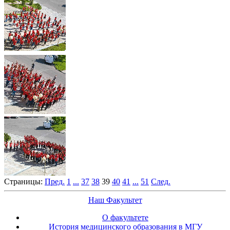
Страницы:
Пред.
1
...
37
38
39
40
41
...
51
След.
Наш Факультет
О факультете
История медицинского образования в МГУ