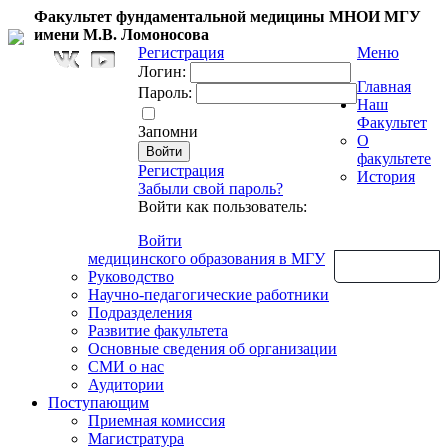
Факультет фундаментальной медицины МНОИ МГУ
имени М.В. Ломоносова
Регистрация
Меню
Логин:
Главная
Пароль:
Наш
Факультет
Запомни
О
факультете
Регистрация
История
Забыли свой пароль?
Войти как пользователь:
Войти
медицинского образования в МГУ
Обратная связь
Руководство
Научно-педагогические работники
Подразделения
Развитие факультета
Основные сведения об организации
СМИ о нас
Аудитории
Поступающим
Приемная комиссия
Магистратура