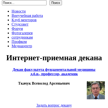
Новости
Внеучебная работа
Клуб менторов
Студсовет
Форум
Фотогалерея
сотрудникам
Профком
Медиацентр
Интернет-приемная декана
Декан факультета фундаментальной медицины
д.б.н., профессор, академик
Ткачук Всеволод Арсеньевич
Задать вопрос декану