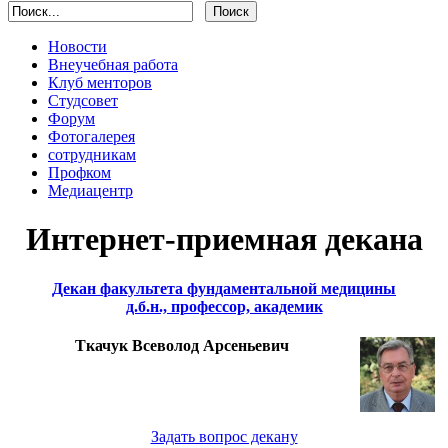
Новости
Внеучебная работа
Клуб менторов
Студсовет
Форум
Фотогалерея
сотрудникам
Профком
Медиацентр
Интернет-приемная декана
Декан факультета фундаментальной медицины
д.б.н., профессор, академик
Ткачук Всеволод Арсеньевич
Задать вопрос декану