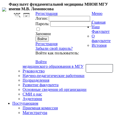
Факультет фундаментальной медицины МНОИ МГУ
имени М.В. Ломоносова
Регистрация
Меню
Логин:
Главная
Пароль:
Наш
Факультет
Запомни
О
факультете
Регистрация
История
Забыли свой пароль?
Войти как пользователь:
Войти
медицинского образования в МГУ
Обратная связь
Руководство
Научно-педагогические работники
Подразделения
Развитие факультета
Основные сведения об организации
СМИ о нас
Аудитории
Поступающим
Приемная комиссия
Магистратура