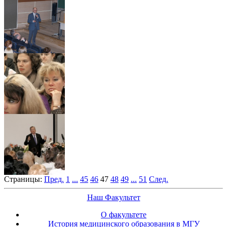
Страницы:
Пред.
1
...
45
46
47
48
49
...
51
След.
Наш Факультет
О факультете
История медицинского образования в МГУ