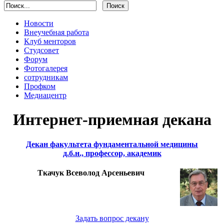
Новости
Внеучебная работа
Клуб менторов
Студсовет
Форум
Фотогалерея
сотрудникам
Профком
Медиацентр
Интернет-приемная декана
Декан факультета фундаментальной медицины
д.б.н., профессор, академик
Ткачук Всеволод Арсеньевич
Задать вопрос декану