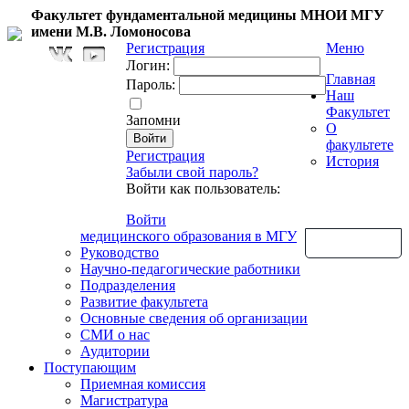
Факультет фундаментальной медицины МНОИ МГУ
имени М.В. Ломоносова
Регистрация
Меню
Логин:
Главная
Пароль:
Наш
Факультет
Запомни
О
факультете
Регистрация
История
Забыли свой пароль?
Войти как пользователь:
Войти
медицинского образования в МГУ
Обратная связь
Руководство
Научно-педагогические работники
Подразделения
Развитие факультета
Основные сведения об организации
СМИ о нас
Аудитории
Поступающим
Приемная комиссия
Магистратура