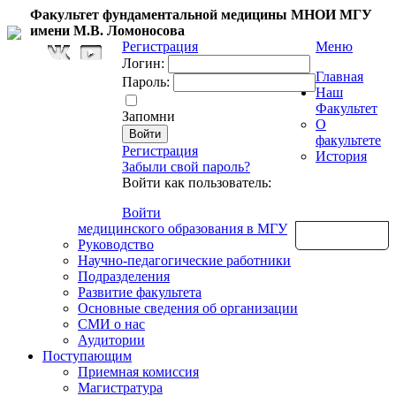
Факультет фундаментальной медицины МНОИ МГУ
имени М.В. Ломоносова
Регистрация
Меню
Логин:
Главная
Пароль:
Наш
Факультет
Запомни
О
факультете
Регистрация
История
Забыли свой пароль?
Войти как пользователь:
Войти
медицинского образования в МГУ
Обратная связь
Руководство
Научно-педагогические работники
Подразделения
Развитие факультета
Основные сведения об организации
СМИ о нас
Аудитории
Поступающим
Приемная комиссия
Магистратура