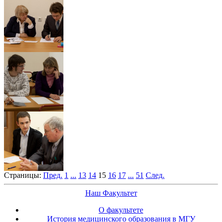
Страницы:
Пред.
1
...
13
14
15
16
17
...
51
След.
Наш Факультет
О факультете
История медицинского образования в МГУ