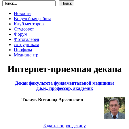
Новости
Внеучебная работа
Клуб менторов
Студсовет
Форум
Фотогалерея
сотрудникам
Профком
Медиацентр
Интернет-приемная декана
Декан факультета фундаментальной медицины
д.б.н., профессор, академик
Ткачук Всеволод Арсеньевич
Задать вопрос декану