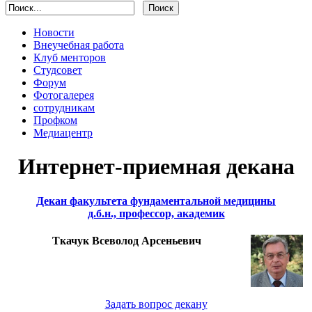
Новости
Внеучебная работа
Клуб менторов
Студсовет
Форум
Фотогалерея
сотрудникам
Профком
Медиацентр
Интернет-приемная декана
Декан факультета фундаментальной медицины
д.б.н., профессор, академик
Ткачук Всеволод Арсеньевич
Задать вопрос декану