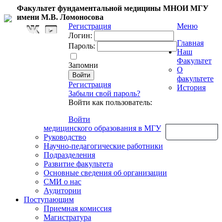
Факультет фундаментальной медицины МНОИ МГУ
имени М.В. Ломоносова
Регистрация
Меню
Логин:
Главная
Пароль:
Наш
Факультет
Запомни
О
факультете
Регистрация
История
Забыли свой пароль?
Войти как пользователь:
Войти
медицинского образования в МГУ
Обратная связь
Руководство
Научно-педагогические работники
Подразделения
Развитие факультета
Основные сведения об организации
СМИ о нас
Аудитории
Поступающим
Приемная комиссия
Магистратура