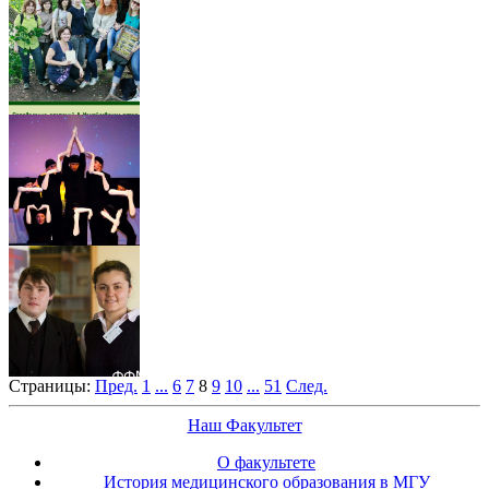
Страницы:
Пред.
1
...
6
7
8
9
10
...
51
След.
Наш Факультет
О факультете
История медицинского образования в МГУ