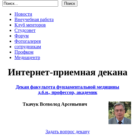
Новости
Внеучебная работа
Клуб менторов
Студсовет
Форум
Фотогалерея
сотрудникам
Профком
Медиацентр
Интернет-приемная декана
Декан факультета фундаментальной медицины
д.б.н., профессор, академик
Ткачук Всеволод Арсеньевич
Задать вопрос декану