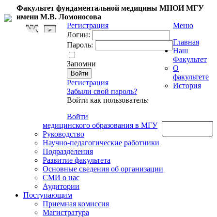
Факультет фундаментальной медицины МНОИ МГУ
имени М.В. Ломоносова
Регистрация
Меню
Логин:
Главная
Пароль:
Наш
Факультет
Запомни
О
факультете
Регистрация
История
Забыли свой пароль?
Войти как пользователь:
Войти
медицинского образования в МГУ
Обратная связь
Руководство
Научно-педагогические работники
Подразделения
Развитие факультета
Основные сведения об организации
СМИ о нас
Аудитории
Поступающим
Приемная комиссия
Магистратура