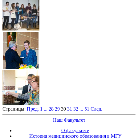
Страницы:
Пред.
1
...
28
29
30
31
32
...
51
След.
Наш Факультет
О факультете
История медицинского образования в МГУ