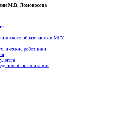
ни М.В. Ломоносова
ет
ицинского образования в МГУ
гогические работники
ия
ультета
едения об организации