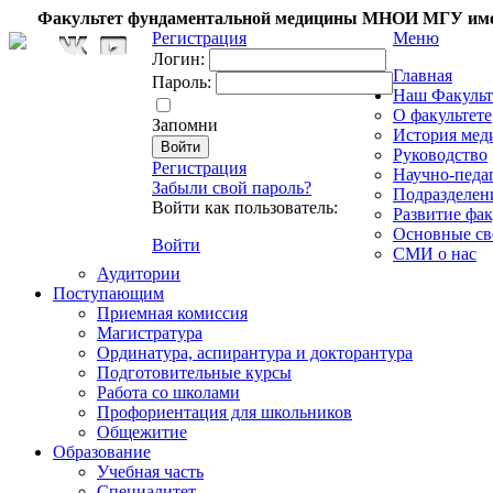
Факультет фундаментальной медицины МНОИ МГУ име
Регистрация
Меню
Логин:
Главная
Пароль:
Наш Факульт
О факультете
Запомни
История мед
Руководство
Регистрация
Научно-педа
Забыли свой пароль?
Подразделен
Войти как пользователь:
Развитие фак
Основные св
Войти
СМИ о нас
Аудитории
Поступающим
Приемная комиссия
Магистратура
Ординатура, аспирантура и докторантура
Подготовительные курсы
Работа со школами
Профориентация для школьников
Общежитие
Образование
Учебная часть
Специалитет