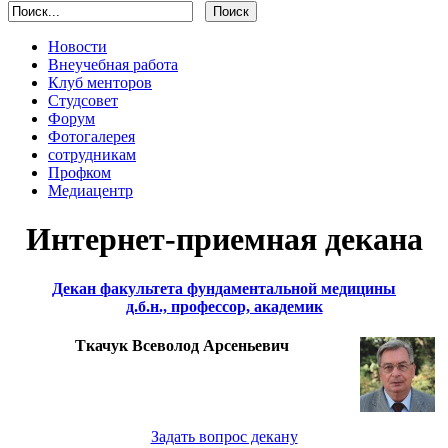
Новости
Внеучебная работа
Клуб менторов
Студсовет
Форум
Фотогалерея
сотрудникам
Профком
Медиацентр
Интернет-приемная декана
Декан факультета фундаментальной медицины
д.б.н., профессор, академик
Ткачук Всеволод Арсеньевич
Задать вопрос декану