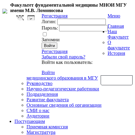
Факультет фундаментальной медицины МНОИ МГУ
имени М.В. Ломоносова
Регистрация
Меню
Логин:
Главная
Пароль:
Наш
Факультет
Запомни
О
факультете
Регистрация
История
Забыли свой пароль?
Войти как пользователь:
Войти
медицинского образования в МГУ
Обратная связь
Руководство
Научно-педагогические работники
Подразделения
Развитие факультета
Основные сведения об организации
СМИ о нас
Аудитории
Поступающим
Приемная комиссия
Магистратура