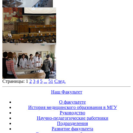
Страницы:
1
2
3
4
5
...
51
След.
Наш Факультет
О факультете
История медицинского образования в МГУ
Руководство
Научно-педагогические работники
Подразделения
Развитие факультета