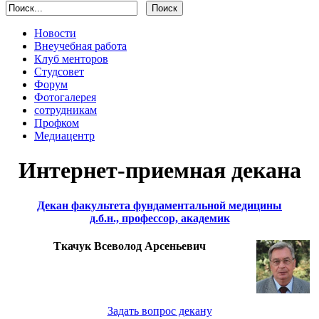
Новости
Внеучебная работа
Клуб менторов
Студсовет
Форум
Фотогалерея
сотрудникам
Профком
Медиацентр
Интернет-приемная декана
Декан факультета фундаментальной медицины
д.б.н., профессор, академик
Ткачук Всеволод Арсеньевич
Задать вопрос декану