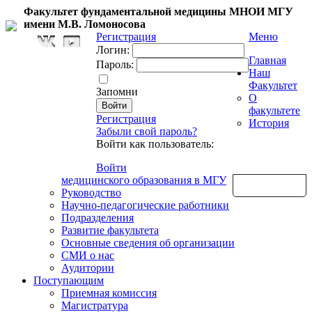
Факультет фундаментальной медицины МНОИ МГУ
имени М.В. Ломоносова
Регистрация
Меню
Логин:
Главная
Пароль:
Наш
Факультет
Запомни
О
факультете
Регистрация
История
Забыли свой пароль?
Войти как пользователь:
Войти
медицинского образования в МГУ
Обратная связь
Руководство
Научно-педагогические работники
Подразделения
Развитие факультета
Основные сведения об организации
СМИ о нас
Аудитории
Поступающим
Приемная комиссия
Магистратура