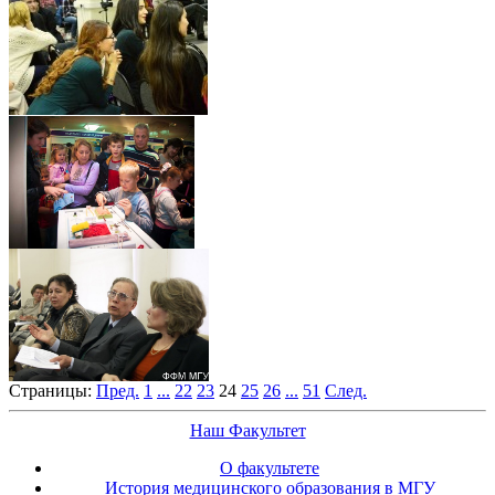
Страницы:
Пред.
1
...
22
23
24
25
26
...
51
След.
Наш Факультет
О факультете
История медицинского образования в МГУ