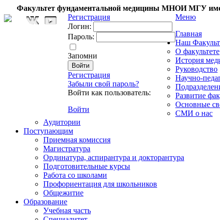
Факультет фундаментальной медицины МНОИ МГУ име
Регистрация
Меню
Логин:
Главная
Пароль:
Наш Факульт
О факультете
Запомни
История мед
Руководство
Регистрация
Научно-педа
Забыли свой пароль?
Подразделен
Войти как пользователь:
Развитие фак
Основные св
Войти
СМИ о нас
Аудитории
Поступающим
Приемная комиссия
Магистратура
Ординатура, аспирантура и докторантура
Подготовительные курсы
Работа со школами
Профориентация для школьников
Общежитие
Образование
Учебная часть
Специалитет