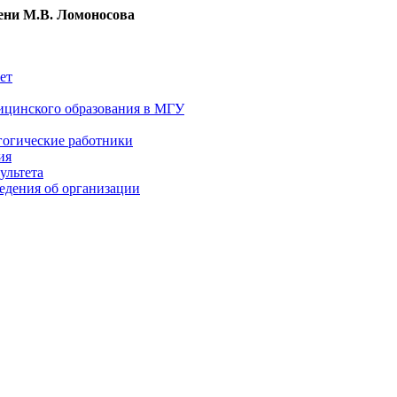
ни М.В. Ломоносова
ет
ицинского образования в МГУ
гогические работники
ия
ультета
едения об организации