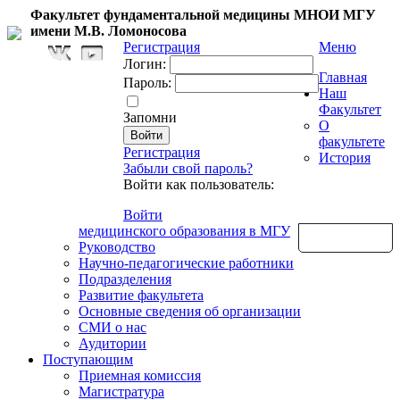
Факультет фундаментальной медицины МНОИ МГУ
имени М.В. Ломоносова
Регистрация
Меню
Логин:
Главная
Пароль:
Наш
Факультет
Запомни
О
факультете
Регистрация
История
Забыли свой пароль?
Войти как пользователь:
Войти
медицинского образования в МГУ
Обратная связь
Руководство
Научно-педагогические работники
Подразделения
Развитие факультета
Основные сведения об организации
СМИ о нас
Аудитории
Поступающим
Приемная комиссия
Магистратура