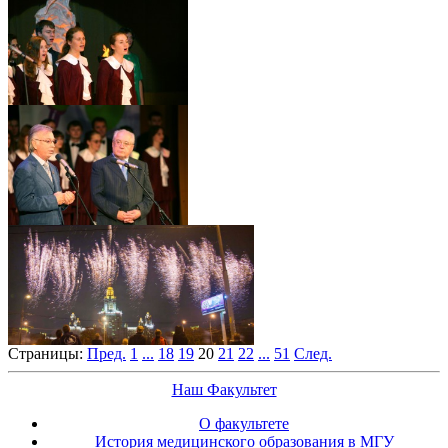
Страницы:
Пред.
1
...
18
19
20
21
22
...
51
След.
Наш Факультет
О факультете
История медицинского образования в МГУ