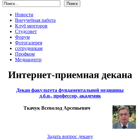
Новости
Внеучебная работа
Клуб менторов
Студсовет
Форум
Фотогалерея
сотрудникам
Профком
Медиацентр
Интернет-приемная декана
Декан факультета фундаментальной медицины
д.б.н., профессор, академик
Ткачук Всеволод Арсеньевич
Задать вопрос декану