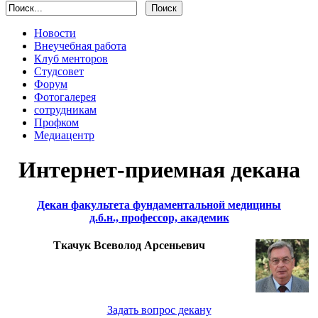
Новости
Внеучебная работа
Клуб менторов
Студсовет
Форум
Фотогалерея
сотрудникам
Профком
Медиацентр
Интернет-приемная декана
Декан факультета фундаментальной медицины
д.б.н., профессор, академик
Ткачук Всеволод Арсеньевич
Задать вопрос декану