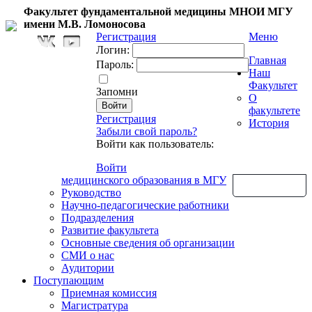
Факультет фундаментальной медицины МНОИ МГУ
имени М.В. Ломоносова
Регистрация
Меню
Логин:
Главная
Пароль:
Наш
Факультет
Запомни
О
факультете
Регистрация
История
Забыли свой пароль?
Войти как пользователь:
Войти
медицинского образования в МГУ
Обратная связь
Руководство
Научно-педагогические работники
Подразделения
Развитие факультета
Основные сведения об организации
СМИ о нас
Аудитории
Поступающим
Приемная комиссия
Магистратура