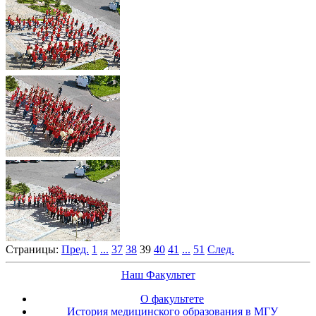
Страницы:
Пред.
1
...
37
38
39
40
41
...
51
След.
Наш Факультет
О факультете
История медицинского образования в МГУ