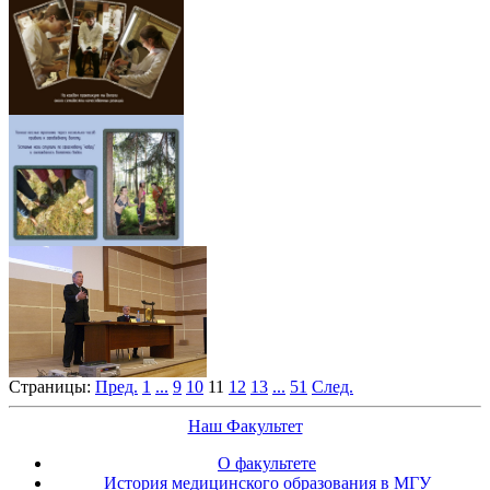
Страницы:
Пред.
1
...
9
10
11
12
13
...
51
След.
Наш Факультет
О факультете
История медицинского образования в МГУ