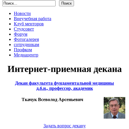
Новости
Внеучебная работа
Клуб менторов
Студсовет
Форум
Фотогалерея
сотрудникам
Профком
Медиацентр
Интернет-приемная декана
Декан факультета фундаментальной медицины
д.б.н., профессор, академик
Ткачук Всеволод Арсеньевич
Задать вопрос декану