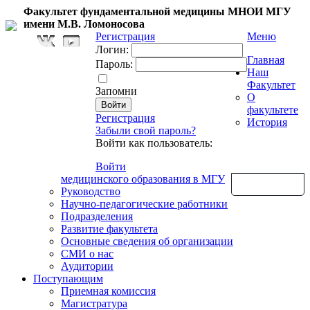
Факультет фундаментальной медицины МНОИ МГУ
имени М.В. Ломоносова
Регистрация
Меню
Логин:
Главная
Пароль:
Наш
Факультет
Запомни
О
факультете
Регистрация
История
Забыли свой пароль?
Войти как пользователь:
Войти
медицинского образования в МГУ
Обратная связь
Руководство
Научно-педагогические работники
Подразделения
Развитие факультета
Основные сведения об организации
СМИ о нас
Аудитории
Поступающим
Приемная комиссия
Магистратура