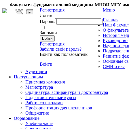
Факультет фундаментальной медицины МНОИ МГУ име
Регистрация
Меню
Логин:
Главная
Пароль:
Наш Факульт
О факультете
Запомни
История мед
Руководство
Регистрация
Научно-педа
Забыли свой пароль?
Подразделен
Войти как пользователь:
Развитие фак
Основные св
Войти
СМИ о нас
Аудитории
Поступающим
Приемная комиссия
Магистратура
Ординатура, аспирантура и докторантура
Подготовительные курсы
Работа со школами
Профориентация для школьников
Общежитие
Образование
Учебная часть
Специалитет