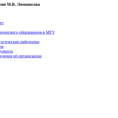
ни М.В. Ломоносова
ет
ицинского образования в МГУ
гогические работники
ия
ультета
едения об организации