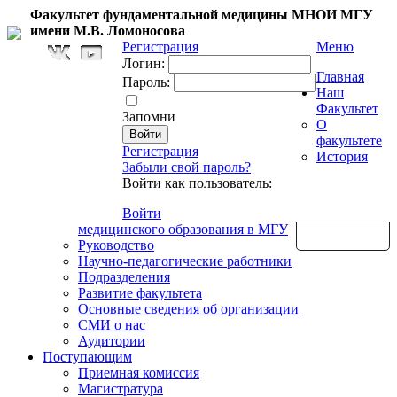
Факультет фундаментальной медицины МНОИ МГУ
имени М.В. Ломоносова
Регистрация
Меню
Логин:
Главная
Пароль:
Наш
Факультет
Запомни
О
факультете
Регистрация
История
Забыли свой пароль?
Войти как пользователь:
Войти
медицинского образования в МГУ
Обратная связь
Руководство
Научно-педагогические работники
Подразделения
Развитие факультета
Основные сведения об организации
СМИ о нас
Аудитории
Поступающим
Приемная комиссия
Магистратура