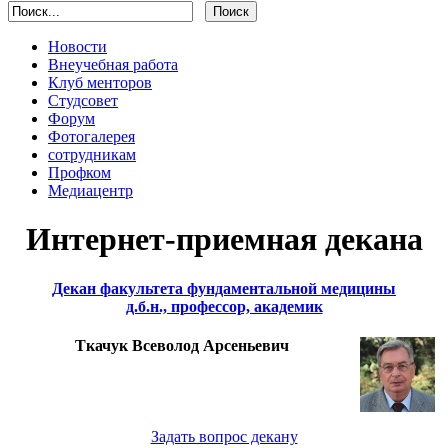
Новости
Внеучебная работа
Клуб менторов
Студсовет
Форум
Фотогалерея
сотрудникам
Профком
Медиацентр
Интернет-приемная декана
Декан факультета фундаментальной медицины
д.б.н., профессор, академик
Ткачук Всеволод Арсеньевич
Задать вопрос декану