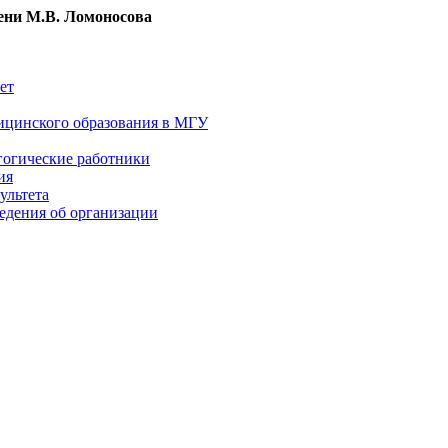
ни М.В. Ломоносова
ет
ицинского образования в МГУ
гогические работники
ия
ультета
едения об организации