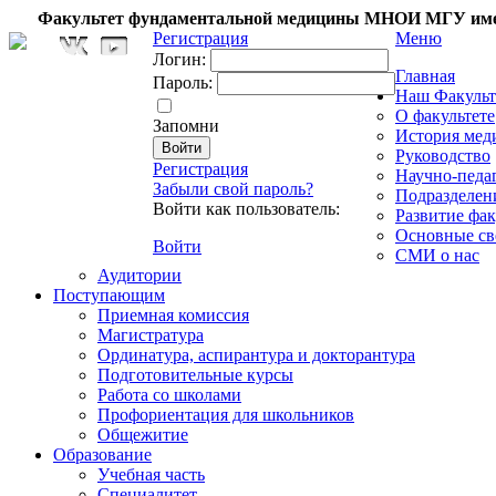
Факультет фундаментальной медицины МНОИ МГУ име
Регистрация
Меню
Логин:
Главная
Пароль:
Наш Факульт
О факультете
Запомни
История мед
Руководство
Регистрация
Научно-педа
Забыли свой пароль?
Подразделен
Войти как пользователь:
Развитие фак
Основные св
Войти
СМИ о нас
Аудитории
Поступающим
Приемная комиссия
Магистратура
Ординатура, аспирантура и докторантура
Подготовительные курсы
Работа со школами
Профориентация для школьников
Общежитие
Образование
Учебная часть
Специалитет