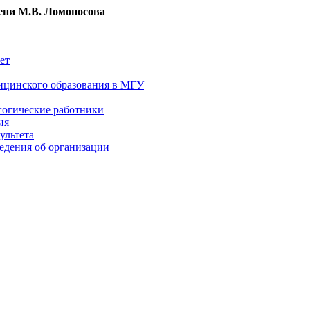
ни М.В. Ломоносова
ет
ицинского образования в МГУ
гогические работники
ия
ультета
едения об организации