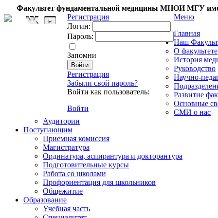
Факультет фундаментальной медицины МНОИ МГУ име
Регистрация
Меню
Логин:
Главная
Пароль:
Наш Факульт
О факультете
Запомни
История мед
Руководство
Регистрация
Научно-педа
Забыли свой пароль?
Подразделен
Войти как пользователь:
Развитие фак
Основные св
Войти
СМИ о нас
Аудитории
Поступающим
Приемная комиссия
Магистратура
Ординатура, аспирантура и докторантура
Подготовительные курсы
Работа со школами
Профориентация для школьников
Общежитие
Образование
Учебная часть
Специалитет