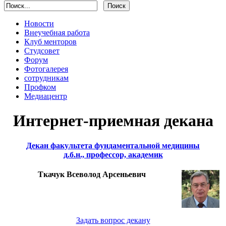
Новости
Внеучебная работа
Клуб менторов
Студсовет
Форум
Фотогалерея
сотрудникам
Профком
Медиацентр
Интернет-приемная декана
Декан факультета фундаментальной медицины
д.б.н., профессор, академик
Ткачук Всеволод Арсеньевич
Задать вопрос декану