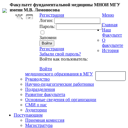
Факультет фундаментальной медицины МНОИ МГУ
имени М.В. Ломоносова
Регистрация
Меню
Логин:
Главная
Пароль:
Наш
Факультет
Запомни
О
факультете
Регистрация
История
Забыли свой пароль?
Войти как пользователь:
Войти
медицинского образования в МГУ
Обратная связь
Руководство
Научно-педагогические работники
Подразделения
Развитие факультета
Основные сведения об организации
СМИ о нас
Аудитории
Поступающим
Приемная комиссия
Магистратура