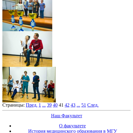
Страницы:
Пред.
1
...
39
40
41
42
43
...
51
След.
Наш Факультет
О факультете
История медицинского образования в МГУ