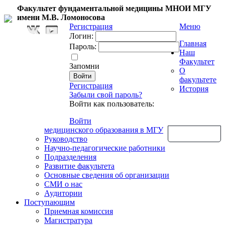
Факультет фундаментальной медицины МНОИ МГУ
имени М.В. Ломоносова
Регистрация
Меню
Логин:
Главная
Пароль:
Наш
Факультет
Запомни
О
факультете
Регистрация
История
Забыли свой пароль?
Войти как пользователь:
Войти
медицинского образования в МГУ
Обратная связь
Руководство
Научно-педагогические работники
Подразделения
Развитие факультета
Основные сведения об организации
СМИ о нас
Аудитории
Поступающим
Приемная комиссия
Магистратура