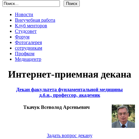
Новости
Внеучебная работа
Клуб менторов
Студсовет
Форум
Фотогалерея
сотрудникам
Профком
Медиацентр
Интернет-приемная декана
Декан факультета фундаментальной медицины
д.б.н., профессор, академик
Ткачук Всеволод Арсеньевич
Задать вопрос декану