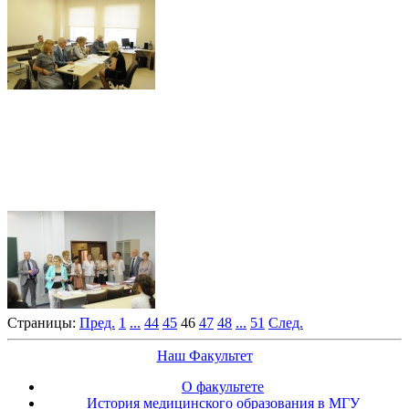
Страницы:
Пред.
1
...
44
45
46
47
48
...
51
След.
Наш Факультет
О факультете
История медицинского образования в МГУ