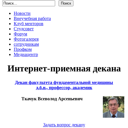
Новости
Внеучебная работа
Клуб менторов
Студсовет
Форум
Фотогалерея
сотрудникам
Профком
Медиацентр
Интернет-приемная декана
Декан факультета фундаментальной медицины
д.б.н., профессор, академик
Ткачук Всеволод Арсеньевич
Задать вопрос декану