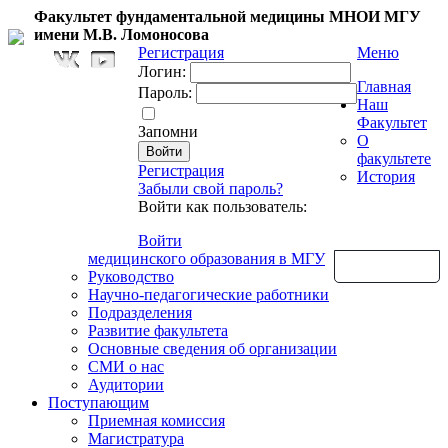
Факультет фундаментальной медицины МНОИ МГУ
имени М.В. Ломоносова
Регистрация
Меню
Логин:
Главная
Пароль:
Наш
Факультет
Запомни
О
факультете
Регистрация
История
Забыли свой пароль?
Войти как пользователь:
Войти
медицинского образования в МГУ
Обратная связь
Руководство
Научно-педагогические работники
Подразделения
Развитие факультета
Основные сведения об организации
СМИ о нас
Аудитории
Поступающим
Приемная комиссия
Магистратура