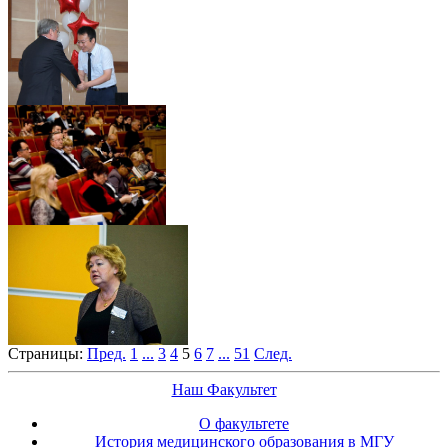
Страницы:
Пред.
1
...
3
4
5
6
7
...
51
След.
Наш Факультет
О факультете
История медицинского образования в МГУ