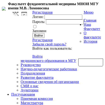
Факультет фундаментальной медицины МНОИ МГУ
имени М.В. Ломоносова
Регистрация
Меню
Логин:
Главная
Пароль:
Наш
Факультет
Запомни
О
факультете
Регистрация
История
Забыли свой пароль?
Войти как пользователь:
Войти
медицинского образования в МГУ
Обратная связь
Руководство
Научно-педагогические работники
Подразделения
Развитие факультета
Основные сведения об организации
СМИ о нас
Аудитории
Поступающим
Приемная комиссия
Магистратура