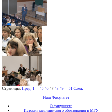
Страницы:
Пред.
1
...
45
46
47
48
49
...
51
След.
Наш Факультет
О факультете
История медицинского образования в МГУ