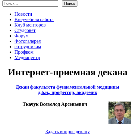
Новости
Внеучебная работа
Клуб менторов
Студсовет
Форум
Фотогалерея
сотрудникам
Профком
Медиацентр
Интернет-приемная декана
Декан факультета фундаментальной медицины
д.б.н., профессор, академик
Ткачук Всеволод Арсеньевич
Задать вопрос декану