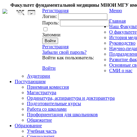
Факультет фундаментальной медицины МНОИ МГУ име
Регистрация
Меню
Логин:
Главная
Пароль:
Наш Факульт
О факультете
Запомни
История мед
Руководство
Регистрация
Научно-педа
Забыли свой пароль?
Подразделен
Войти как пользователь:
Развитие фак
Основные св
Войти
СМИ о нас
Аудитории
Поступающим
Приемная комиссия
Магистратура
Ординатура, аспирантура и докторантура
Подготовительные курсы
Работа со школами
Профориентация для школьников
Общежитие
Образование
Учебная часть
Специалитет