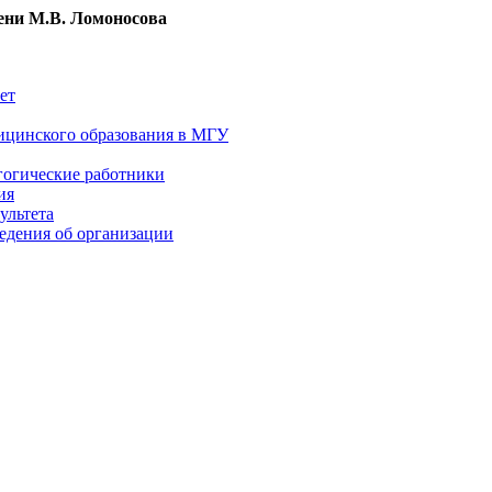
ни М.В. Ломоносова
ет
ицинского образования в МГУ
гогические работники
ия
ультета
едения об организации