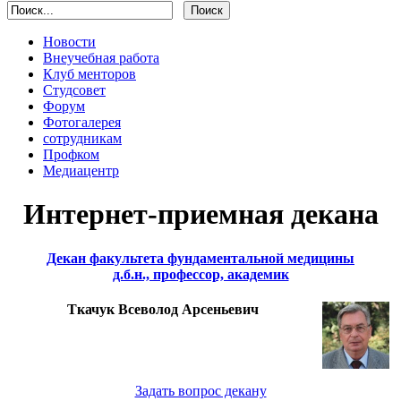
Новости
Внеучебная работа
Клуб менторов
Студсовет
Форум
Фотогалерея
сотрудникам
Профком
Медиацентр
Интернет-приемная декана
Декан факультета фундаментальной медицины
д.б.н., профессор, академик
Ткачук Всеволод Арсеньевич
Задать вопрос декану