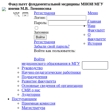
Факультет фундаментальной медицины МНОИ МГУ
имени М.В. Ломоносова
Регистрация
Меню
Логин:
Главная
Пароль:
Наш
Факультет
Запомни
О
факультете
Регистрация
История
Забыли свой пароль?
Войти как пользователь:
Войти
медицинского образования в МГУ
Обратная связь
Руководство
Научно-педагогические работники
Подразделения
Развитие факультета
Основные сведения об организации
СМИ о нас
Аудитории
Поступающим
Приемная комиссия
Магистратура