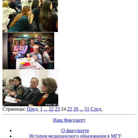
Страницы:
Пред.
1
...
22
23
24
25
26
...
51
След.
Наш Факультет
О факультете
История медицинского образования в МГУ