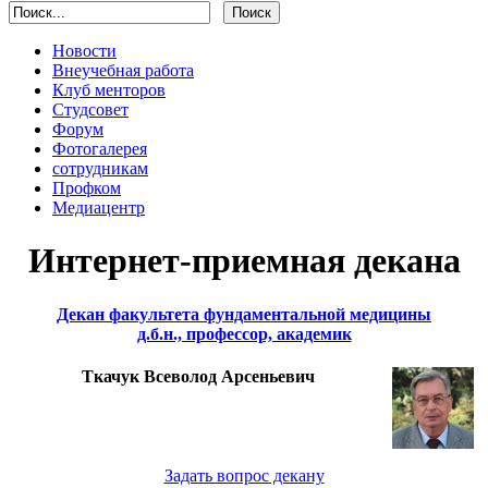
Новости
Внеучебная работа
Клуб менторов
Студсовет
Форум
Фотогалерея
сотрудникам
Профком
Медиацентр
Интернет-приемная декана
Декан факультета фундаментальной медицины
д.б.н., профессор, академик
Ткачук Всеволод Арсеньевич
Задать вопрос декану