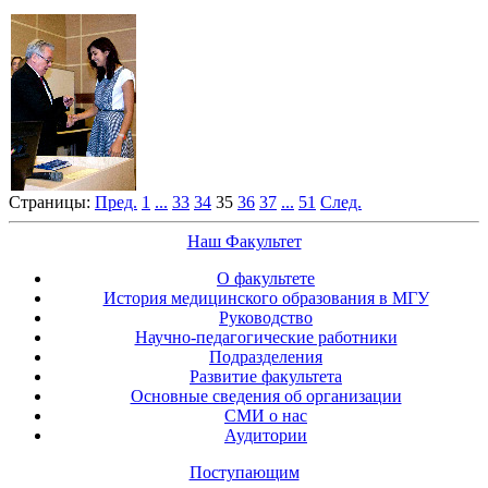
Страницы:
Пред.
1
...
33
34
35
36
37
...
51
След.
Наш Факультет
О факультете
История медицинского образования в МГУ
Руководство
Научно-педагогические работники
Подразделения
Развитие факультета
Основные сведения об организации
СМИ о нас
Аудитории
Поступающим