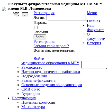
Факультет фундаментальной медицины МНОИ МГУ
имени М.В. Ломоносова
Регистрация
Меню
Логин:
Главная
Пароль:
Наш
Факультет
Запомни
О
факультете
Регистрация
История
Забыли свой пароль?
Войти как пользователь:
Войти
медицинского образования в МГУ
Обратная связь
Руководство
Научно-педагогические работники
Подразделения
Развитие факультета
Основные сведения об организации
СМИ о нас
Аудитории
Поступающим
Приемная комиссия
Магистратура