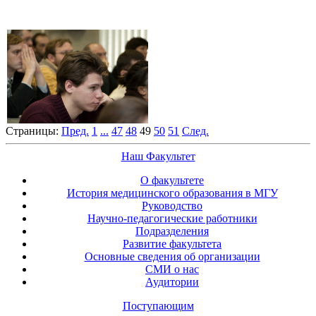
Страницы:
Пред.
1
...
47
48
49
50
51
След.
Наш Факультет
О факультете
История медицинского образования в МГУ
Руководство
Научно-педагогические работники
Подразделения
Развитие факультета
Основные сведения об организации
СМИ о нас
Аудитории
Поступающим