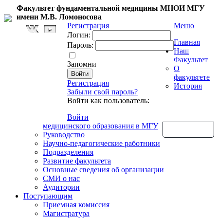
Факультет фундаментальной медицины МНОИ МГУ
имени М.В. Ломоносова
Регистрация
Меню
Логин:
Главная
Пароль:
Наш
Факультет
Запомни
О
факультете
Регистрация
История
Забыли свой пароль?
Войти как пользователь:
Войти
медицинского образования в МГУ
Обратная связь
Руководство
Научно-педагогические работники
Подразделения
Развитие факультета
Основные сведения об организации
СМИ о нас
Аудитории
Поступающим
Приемная комиссия
Магистратура