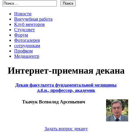
Новости
Внеучебная работа
Клуб менторов
Студсовет
Форум
Фотогалерея
сотрудникам
Профком
Медиацентр
Интернет-приемная декана
Декан факультета фундаментальной медицины
д.б.н., профессор, академик
Ткачук Всеволод Арсеньевич
Задать вопрос декану