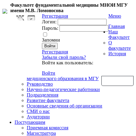
Факультет фундаментальной медицины МНОИ МГУ
имени М.В. Ломоносова
Регистрация
Меню
Логин:
Главная
Пароль:
Наш
Факультет
Запомни
О
факультете
Регистрация
История
Забыли свой пароль?
Войти как пользователь:
Войти
медицинского образования в МГУ
Обратная связь
Руководство
Научно-педагогические работники
Подразделения
Развитие факультета
Основные сведения об организации
СМИ о нас
Аудитории
Поступающим
Приемная комиссия
Магистратура