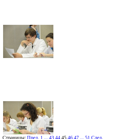
Страницы:
Пред.
1
...
43
44
45
46
47
...
51
След.