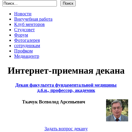
Новости
Внеучебная работа
Клуб менторов
Студсовет
Форум
Фотогалерея
сотрудникам
Профком
Медиацентр
Интернет-приемная декана
Декан факультета фундаментальной медицины
д.б.н., профессор, академик
Ткачук Всеволод Арсеньевич
Задать вопрос декану