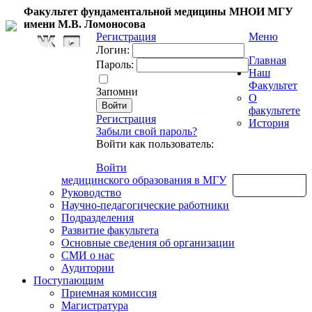
Факультет фундаментальной медицины МНОИ МГУ
имени М.В. Ломоносова
Регистрация
Меню
Логин:
Главная
Пароль:
Наш
Факультет
Запомни
О
факультете
Регистрация
История
Забыли свой пароль?
Войти как пользователь:
Войти
медицинского образования в МГУ
Обратная связь
Руководство
Научно-педагогические работники
Подразделения
Развитие факультета
Основные сведения об организации
СМИ о нас
Аудитории
Поступающим
Приемная комиссия
Магистратура