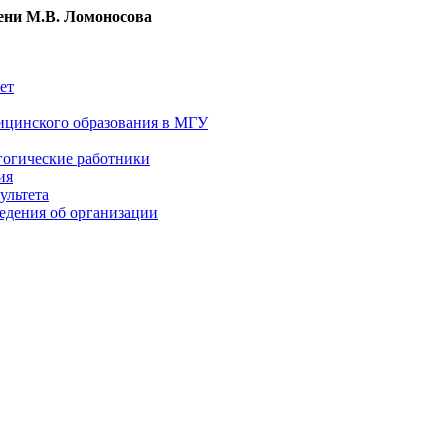
ни М.В. Ломоносова
ет
ицинского образования в МГУ
гогические работники
ия
ультета
едения об организации