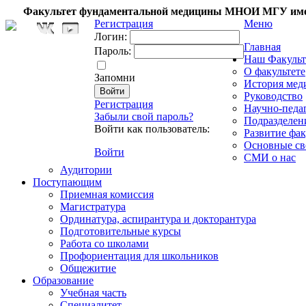
Факультет фундаментальной медицины МНОИ МГУ име
Регистрация
Меню
Логин:
Главная
Пароль:
Наш Факульт
О факультете
Запомни
История мед
Руководство
Регистрация
Научно-педа
Забыли свой пароль?
Подразделен
Войти как пользователь:
Развитие фак
Основные св
Войти
СМИ о нас
Аудитории
Поступающим
Приемная комиссия
Магистратура
Ординатура, аспирантура и докторантура
Подготовительные курсы
Работа со школами
Профориентация для школьников
Общежитие
Образование
Учебная часть
Специалитет