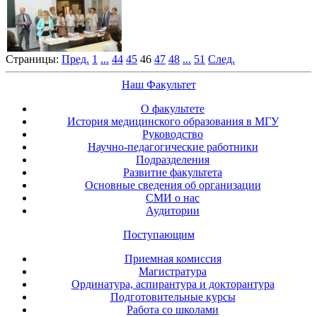
Страницы:
Пред.
1
...
44
45
46
47
48
...
51
След.
Наш Факультет
О факультете
История медицинского образования в МГУ
Руководство
Научно-педагогические работники
Подразделения
Развитие факультета
Основные сведения об организации
СМИ о нас
Аудитории
Поступающим
Приемная комиссия
Магистратура
Ординатура, аспирантура и докторантура
Подготовительные курсы
Работа со школами