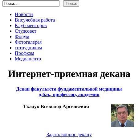
Новости
Внеучебная работа
Клуб менторов
Студсовет
Форум
Фотогалерея
сотрудникам
Профком
Медиацентр
Интернет-приемная декана
Декан факультета фундаментальной медицины
д.б.н., профессор, академик
Ткачук Всеволод Арсеньевич
Задать вопрос декану