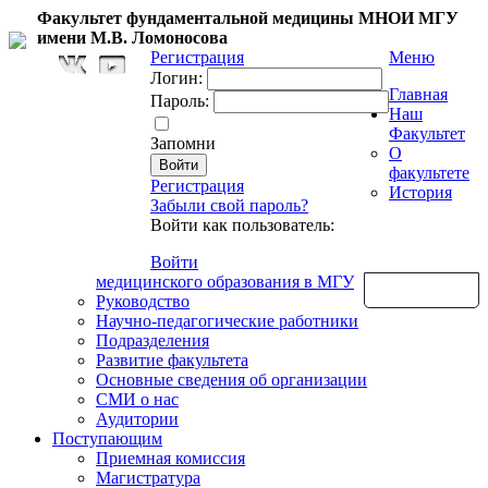
Факультет фундаментальной медицины МНОИ МГУ
имени М.В. Ломоносова
Регистрация
Меню
Логин:
Главная
Пароль:
Наш
Факультет
Запомни
О
факультете
Регистрация
История
Забыли свой пароль?
Войти как пользователь:
Войти
медицинского образования в МГУ
Обратная связь
Руководство
Научно-педагогические работники
Подразделения
Развитие факультета
Основные сведения об организации
СМИ о нас
Аудитории
Поступающим
Приемная комиссия
Магистратура