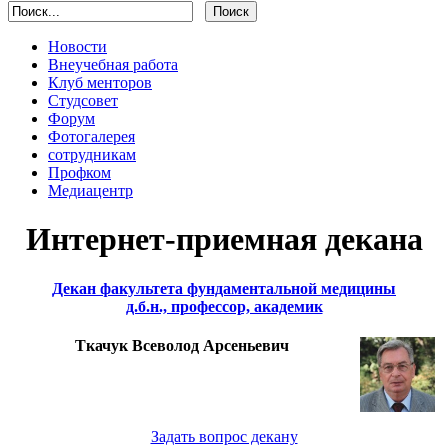
Новости
Внеучебная работа
Клуб менторов
Студсовет
Форум
Фотогалерея
сотрудникам
Профком
Медиацентр
Интернет-приемная декана
Декан факультета фундаментальной медицины
д.б.н., профессор, академик
Ткачук Всеволод Арсеньевич
Задать вопрос декану