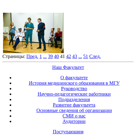
Страницы:
Пред.
1
...
39
40
41
42
43
...
51
След.
Наш Факультет
О факультете
История медицинского образования в МГУ
Руководство
Научно-педагогические работники
Подразделения
Развитие факультета
Основные сведения об организации
СМИ о нас
Аудитории
Поступающим