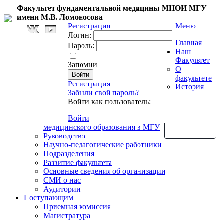
Факультет фундаментальной медицины МНОИ МГУ
имени М.В. Ломоносова
Регистрация
Меню
Логин:
Главная
Пароль:
Наш
Факультет
Запомни
О
факультете
Регистрация
История
Забыли свой пароль?
Войти как пользователь:
Войти
медицинского образования в МГУ
Обратная связь
Руководство
Научно-педагогические работники
Подразделения
Развитие факультета
Основные сведения об организации
СМИ о нас
Аудитории
Поступающим
Приемная комиссия
Магистратура