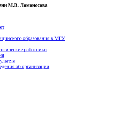
ни М.В. Ломоносова
ет
ицинского образования в МГУ
гогические работники
ия
ультета
едения об организации