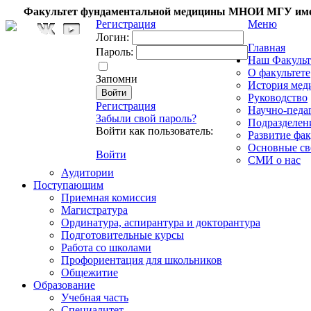
Факультет фундаментальной медицины МНОИ МГУ име
Регистрация
Меню
Логин:
Главная
Пароль:
Наш Факульт
О факультете
Запомни
История мед
Руководство
Регистрация
Научно-педа
Забыли свой пароль?
Подразделен
Войти как пользователь:
Развитие фак
Основные св
Войти
СМИ о нас
Аудитории
Поступающим
Приемная комиссия
Магистратура
Ординатура, аспирантура и докторантура
Подготовительные курсы
Работа со школами
Профориентация для школьников
Общежитие
Образование
Учебная часть
Специалитет