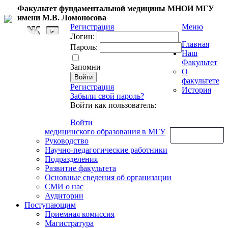
Факультет фундаментальной медицины МНОИ МГУ
имени М.В. Ломоносова
Регистрация
Меню
Логин:
Главная
Пароль:
Наш
Факультет
Запомни
О
факультете
Регистрация
История
Забыли свой пароль?
Войти как пользователь:
Войти
медицинского образования в МГУ
Обратная связь
Руководство
Научно-педагогические работники
Подразделения
Развитие факультета
Основные сведения об организации
СМИ о нас
Аудитории
Поступающим
Приемная комиссия
Магистратура