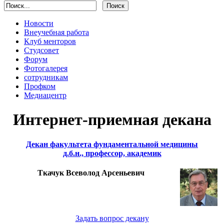
Новости
Внеучебная работа
Клуб менторов
Студсовет
Форум
Фотогалерея
сотрудникам
Профком
Медиацентр
Интернет-приемная декана
Декан факультета фундаментальной медицины
д.б.н., профессор, академик
Ткачук Всеволод Арсеньевич
Задать вопрос декану