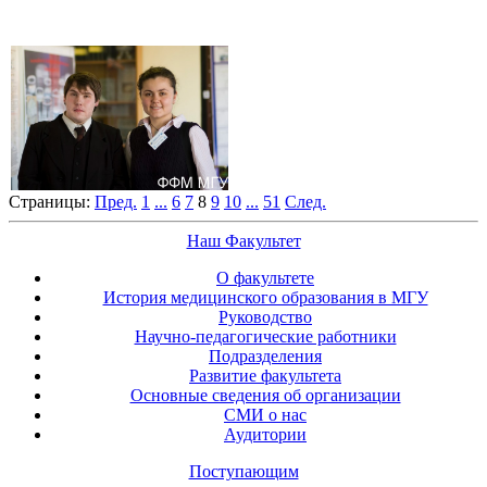
Страницы:
Пред.
1
...
6
7
8
9
10
...
51
След.
Наш Факультет
О факультете
История медицинского образования в МГУ
Руководство
Научно-педагогические работники
Подразделения
Развитие факультета
Основные сведения об организации
СМИ о нас
Аудитории
Поступающим