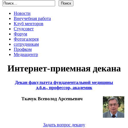
Новости
Внеучебная работа
Клуб менторов
Студсовет
Форум
Фотогалерея
сотрудникам
Профком
Медиацентр
Интернет-приемная декана
Декан факультета фундаментальной медицины
д.б.н., профессор, академик
Ткачук Всеволод Арсеньевич
Задать вопрос декану