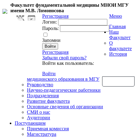
Факультет фундаментальной медицины МНОИ МГУ
имени М.В. Ломоносова
Регистрация
Меню
Логин:
Главная
Пароль:
Наш
Факультет
Запомни
О
факультете
Регистрация
История
Забыли свой пароль?
Войти как пользователь:
Войти
медицинского образования в МГУ
Обратная связь
Руководство
Научно-педагогические работники
Подразделения
Развитие факультета
Основные сведения об организации
СМИ о нас
Аудитории
Поступающим
Приемная комиссия
Магистратура