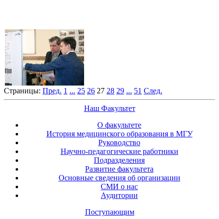
Страницы:
Пред.
1
...
25
26
27
28
29
...
51
След.
Наш Факультет
О факультете
История медицинского образования в МГУ
Руководство
Научно-педагогические работники
Подразделения
Развитие факультета
Основные сведения об организации
СМИ о нас
Аудитории
Поступающим