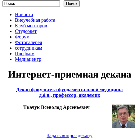
Новости
Внеучебная работа
Клуб менторов
Студсовет
Форум
Фотогалерея
сотрудникам
Профком
Медиацентр
Интернет-приемная декана
Декан факультета фундаментальной медицины
д.б.н., профессор, академик
Ткачук Всеволод Арсеньевич
Задать вопрос декану