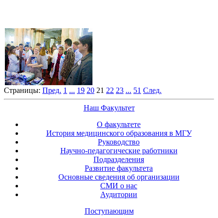
Страницы:
Пред.
1
...
19
20
21
22
23
...
51
След.
Наш Факультет
О факультете
История медицинского образования в МГУ
Руководство
Научно-педагогические работники
Подразделения
Развитие факультета
Основные сведения об организации
СМИ о нас
Аудитории
Поступающим