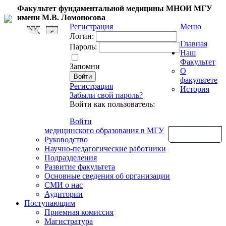
Факультет фундаментальной медицины МНОИ МГУ
имени М.В. Ломоносова
Регистрация
Меню
Логин:
Главная
Пароль:
Наш
Факультет
Запомни
О
факультете
Регистрация
История
Забыли свой пароль?
Войти как пользователь:
Войти
медицинского образования в МГУ
Обратная связь
Руководство
Научно-педагогические работники
Подразделения
Развитие факультета
Основные сведения об организации
СМИ о нас
Аудитории
Поступающим
Приемная комиссия
Магистратура