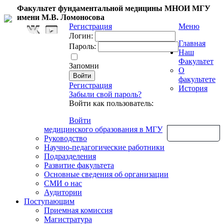
Факультет фундаментальной медицины МНОИ МГУ
имени М.В. Ломоносова
Регистрация
Меню
Логин:
Главная
Пароль:
Наш
Факультет
Запомни
О
факультете
Регистрация
История
Забыли свой пароль?
Войти как пользователь:
Войти
медицинского образования в МГУ
Обратная связь
Руководство
Научно-педагогические работники
Подразделения
Развитие факультета
Основные сведения об организации
СМИ о нас
Аудитории
Поступающим
Приемная комиссия
Магистратура