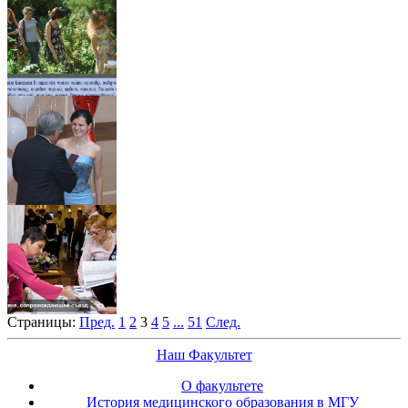
Страницы:
Пред.
1
2
3
4
5
...
51
След.
Наш Факультет
О факультете
История медицинского образования в МГУ