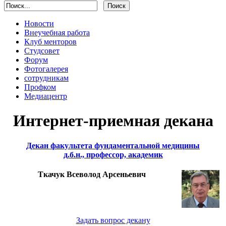
Новости
Внеучебная работа
Клуб менторов
Студсовет
Форум
Фотогалерея
сотрудникам
Профком
Медиацентр
Интернет-приемная декана
Декан факультета фундаментальной медицины
д.б.н., профессор, академик
Ткачук Всеволод Арсеньевич
Задать вопрос декану