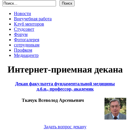
Новости
Внеучебная работа
Клуб менторов
Студсовет
Форум
Фотогалерея
сотрудникам
Профком
Медиацентр
Интернет-приемная декана
Декан факультета фундаментальной медицины
д.б.н., профессор, академик
Ткачук Всеволод Арсеньевич
Задать вопрос декану