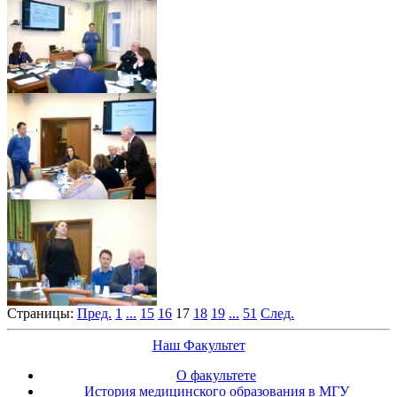
Страницы:
Пред.
1
...
15
16
17
18
19
...
51
След.
Наш Факультет
О факультете
История медицинского образования в МГУ