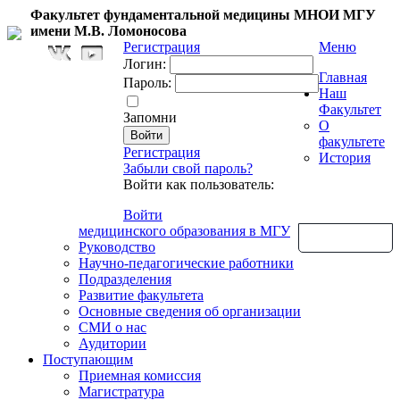
Факультет фундаментальной медицины МНОИ МГУ
имени М.В. Ломоносова
Регистрация
Меню
Логин:
Главная
Пароль:
Наш
Факультет
Запомни
О
факультете
Регистрация
История
Забыли свой пароль?
Войти как пользователь:
Войти
медицинского образования в МГУ
Обратная связь
Руководство
Научно-педагогические работники
Подразделения
Развитие факультета
Основные сведения об организации
СМИ о нас
Аудитории
Поступающим
Приемная комиссия
Магистратура