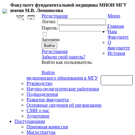
Факультет фундаментальной медицины МНОИ МГУ
имени М.В. Ломоносова
Регистрация
Меню
Логин:
Главная
Пароль:
Наш
Факультет
Запомни
О
факультете
Регистрация
История
Забыли свой пароль?
Войти как пользователь:
Войти
медицинского образования в МГУ
Обратная связь
Руководство
Научно-педагогические работники
Подразделения
Развитие факультета
Основные сведения об организации
СМИ о нас
Аудитории
Поступающим
Приемная комиссия
Магистратура