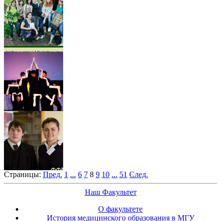
Страницы:
Пред.
1
...
6
7
8
9
10
...
51
След.
Наш Факультет
О факультете
История медицинского образования в МГУ