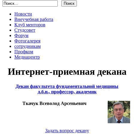
Новости
Внеучебная работа
Клуб менторов
Студсовет
Форум
Фотогалерея
сотрудникам
Профком
Медиацентр
Интернет-приемная декана
Декан факультета фундаментальной медицины
д.б.н., профессор, академик
Ткачук Всеволод Арсеньевич
Задать вопрос декану