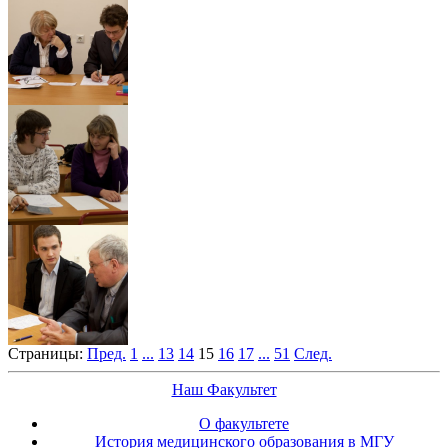
Страницы:
Пред.
1
...
13
14
15
16
17
...
51
След.
Наш Факультет
О факультете
История медицинского образования в МГУ