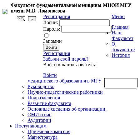
Факультет фундаментальной медицины МНОИ МГУ
имени М.В. Ломоносова
Регистрация
Меню
Логин:
Главная
Пароль:
Наш
Факультет
Запомни
О
факультете
Регистрация
История
Забыли свой пароль?
Войти как пользователь:
Войти
медицинского образования в МГУ
Обратная связь
Руководство
Научно-педагогические работники
Подразделения
Развитие факультета
Основные сведения об организации
СМИ о нас
Аудитории
Поступающим
Приемная комиссия
Магистратура