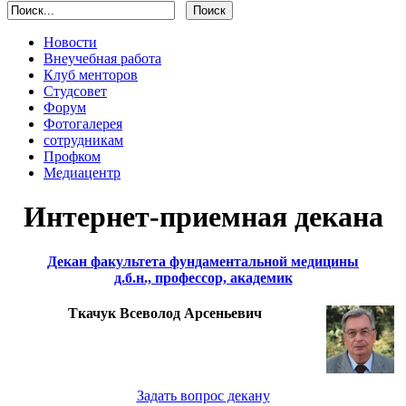
Новости
Внеучебная работа
Клуб менторов
Студсовет
Форум
Фотогалерея
сотрудникам
Профком
Медиацентр
Интернет-приемная декана
Декан факультета фундаментальной медицины
д.б.н., профессор, академик
Ткачук Всеволод Арсеньевич
Задать вопрос декану